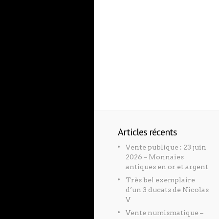
Articles récents
Vente publique : 23 juin
2026 – Monnaies
antiques en or et argent
Très bel exemplaire
d’un 3 ducats de Nicolas
V
Vente numismatique –