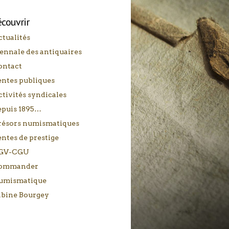
écouvrir
tualités
ennale des antiquaires
ontact
entes publiques
tivités syndicales
epuis 1895…
résors numismatiques
ntes de prestige
GV-CGU
ommander
umismatique
abine Bourgey