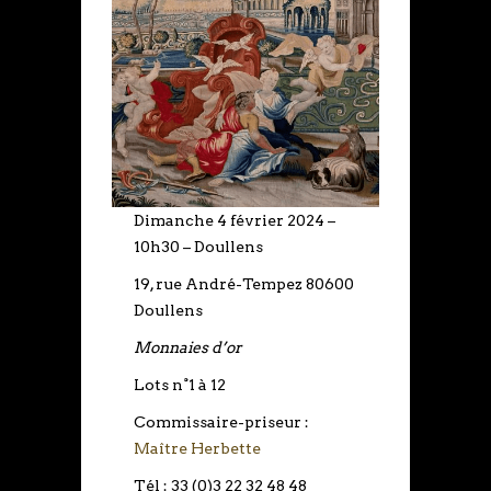
Dimanche 4 février 2024 –
10h30 – Doullens
19, rue André-Tempez 80600
Doullens
Monnaies d’or
Lots n°1 à 12
Commissaire-priseur :
Maître Herbette
Tél : 33 (0)3 22 32 48 48