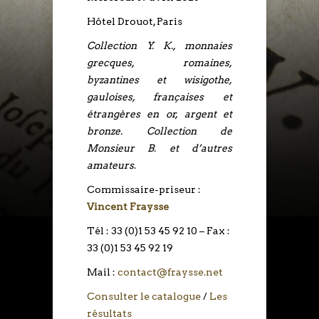
Hôtel Drouot, Paris
Collection Y. K., monnaies
grecques, romaines,
byzantines et wisigothe,
gauloises, françaises et
étrangères en or, argent et
bronze. Collection de
Monsieur B. et d’autres
amateurs
.
Commissaire-priseur :
Vincent Fraysse
Tél : 33 (0)1 53 45 92 10 – Fax :
33 (0)1 53 45 92 19
Mail :
contact@fraysse.net
Consulter le catalogue
/
Les
résultats