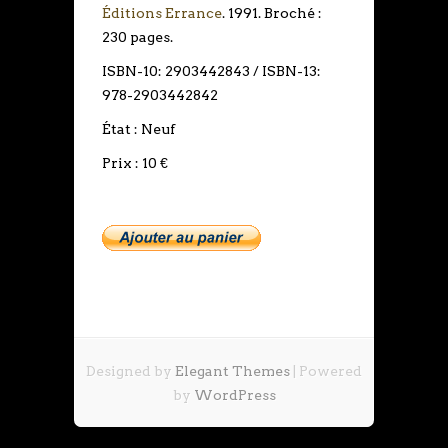
Éditions Errance
. 1991. Broché :
230 pages.
ISBN-10: 2903442843 / ISBN-13:
978-2903442842
État : Neuf
Prix : 10 €
Designed by
Elegant Themes
| Powered
by
WordPress